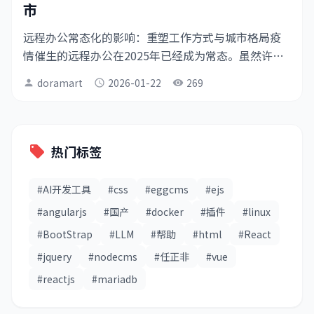
市
远程办公常态化的影响：重塑工作方式与城市格局疫
情催生的远程办公在2025年已经成为常态。虽然许多
公司要求员工返回办公室，但混合办公模式被广泛接
doramart
2026-01-22
269
person
schedule
visibility
受。这一变化不仅改变了工作方式，也在重塑城市格
局和社会结构...
热门标签
local_offer
#AI开发工具
#css
#eggcms
#ejs
#angularjs
#国产
#docker
#插件
#linux
#BootStrap
#LLM
#帮助
#html
#React
#jquery
#nodecms
#任正非
#vue
#reactjs
#mariadb