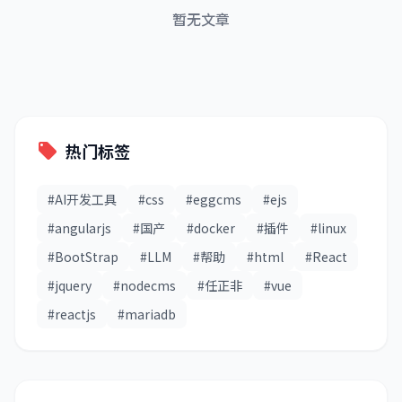
暂无文章
热门标签
local_offer
#AI开发工具
#css
#eggcms
#ejs
#angularjs
#国产
#docker
#插件
#linux
#BootStrap
#LLM
#帮助
#html
#React
#jquery
#nodecms
#任正非
#vue
#reactjs
#mariadb