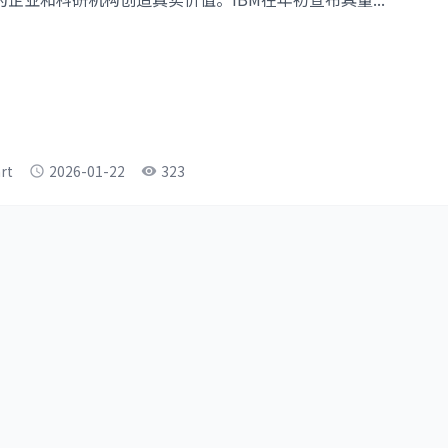
rt
2026-01-22
323
schedule
visibility