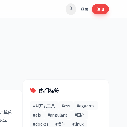
search
登录
注册
搜索
热门标签
local_offer
#AI开发工具
#css
#eggcms
计算的
#ejs
#angularjs
#国产
际应
#docker
#插件
#linux